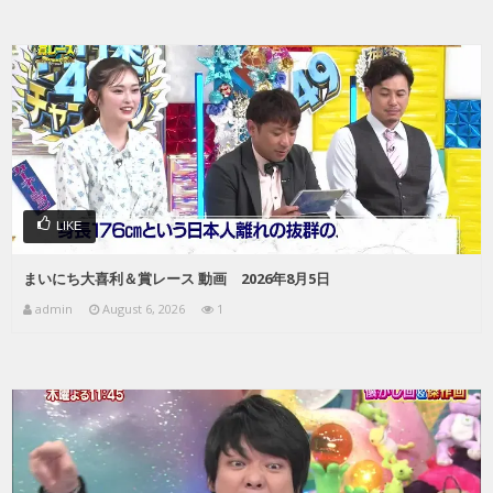
LIKE
まいにち大喜利＆賞レース 動画 2026年8月5日
admin
August 6, 2026
1