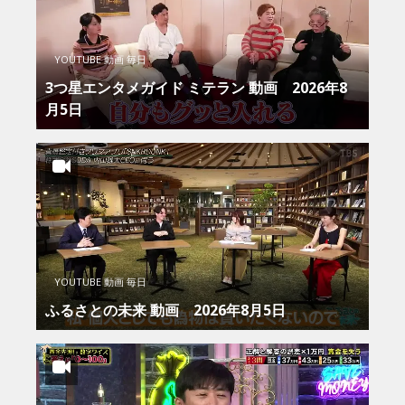
YOUTUBE 動画 毎日
3つ星エンタメガイド ミテラン 動画 2026年8
月5日
YOUTUBE 動画 毎日
ふるさとの未来 動画 2026年8月5日