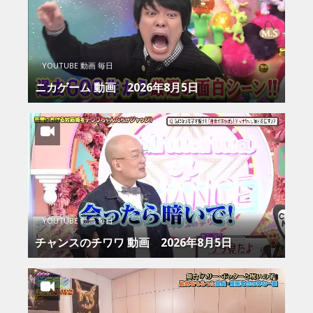
YOUTUBE 動画 毎日
ニカゲーム 動画 2026年8月5日
YOUTUBE 動画 毎日
チャンスのチワワ 動画 2026年8月5日