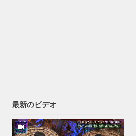
最新のビデオ