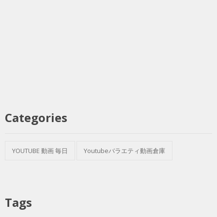
Categories
YOUTUBE 動画 毎日
Youtubeバラエティ動画倉庫
Tags