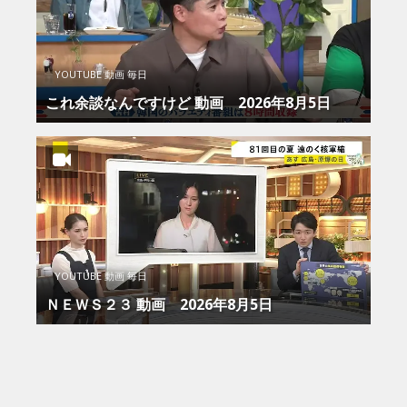
YOUTUBE 動画 毎日
これ余談なんですけど 動画 2026年8月5日
YOUTUBE 動画 毎日
ＮＥＷＳ２３ 動画 2026年8月5日