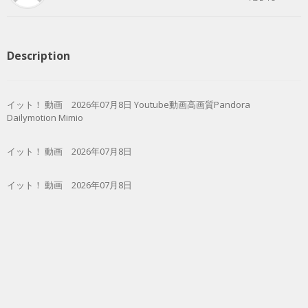
Description
イット！ 動画 2026年07月8日 Youtube動画高画質Pandora
Dailymotion Mimio
イット！ 動画 2026年07月8日
イット！ 動画 2026年07月8日