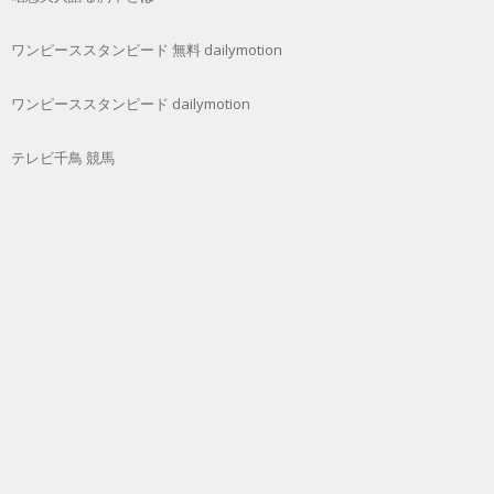
ワンピーススタンピード 無料 dailymotion
ワンピーススタンピード dailymotion
テレビ千鳥 競馬