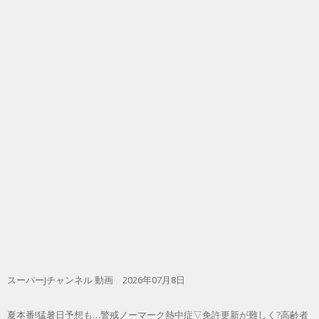
スーパーJチャンネル 動画 2026年07月8日
夏本番!猛暑日予想も…警戒ノーマーク熱中症▽免許更新が難しく?高齢者