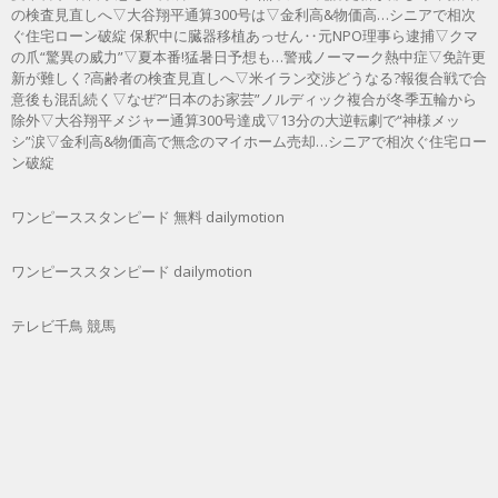
の検査見直しへ▽大谷翔平通算300号は▽金利高&物価高…シニアで相次
ぐ住宅ローン破綻 保釈中に臓器移植あっせん‥元NPO理事ら逮捕▽クマ
の爪“驚異の威力”▽夏本番!猛暑日予想も…警戒ノーマーク熱中症▽免許更
新が難しく?高齢者の検査見直しへ▽米イラン交渉どうなる?報復合戦で合
意後も混乱続く▽なぜ?“日本のお家芸”ノルディック複合が冬季五輪から
除外▽大谷翔平メジャー通算300号達成▽13分の大逆転劇で“神様メッ
シ”涙▽金利高&物価高で無念のマイホーム売却…シニアで相次ぐ住宅ロー
ン破綻
ワンピーススタンピード 無料 dailymotion
ワンピーススタンピード dailymotion
テレビ千鳥 競馬