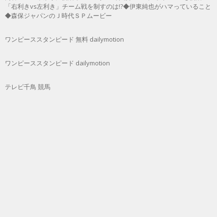
「右利きvs左利き」チーム戦を制すのは!?◆伊東純也がハマっていること
◆森保ジャパンのＪ時代ＳＰムービー
ワンピーススタンピード 無料 dailymotion
ワンピーススタンピード dailymotion
テレビ千鳥 競馬