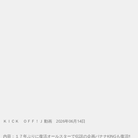
ＫＩＣＫ ＯＦＦ！Ｊ 動画 2026年06月14日
内容：１７年ぶりに復活オールスターで伝説の企画バナナKINGも復活!!