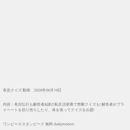
有吉クイズ 動画 2026年06月14日
内容：有吉弘行も解答者&謎の私生活密着で禁断クイズも! 解答者がプラ
イベートを切り売りしたり、体を張ってクイズを出題!
ワンピーススタンピード 無料 dailymotion