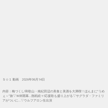
Ｓ☆１ 動画 2026年06月14日
内容：梅づくし!和歌山・南紀田辺の美食と美酒を大満喫！ほんまに“うめ
ぇ～”旅▽Ｗ杯開幕…熱戦続々!応援歌も盛り上がる▽サグラダ・ファミリ
アがついに…▽ウルフアロン生出演