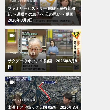
YOUTUBE 動画 毎日
ファミリーヒストリー 錦鯉・長谷川雅
紀 〜遅咲きの息子へ 母の思い〜 動画
2026年8月8日
YOUTUBE 動画 毎日
サタデーウオッチ９ 動画 2026年8月8
日
YOUTUBE 動画 毎日
出没！アド街ック天国 動画 2026年8月