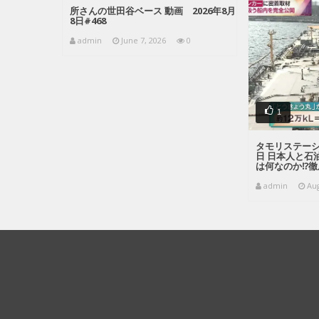
所さんの世田谷ベース 動画 2026年8月
8日#468
admin
June 7, 2026
0
1
タモリステーショ
日 日本人と石
は何なのか⁉徹
admin
Aug