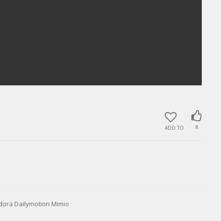
ADD TO
8
Dailymotion Mimio