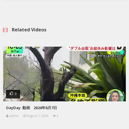
Related Videos
3
DayDay. 動画 2026年8月7日
admin
August 7, 2026
2