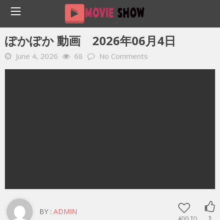
Home
YOUTUBE 動画 毎日
ぽかぽか 動画 2026年06月4日
ぽかぽか 動画 2026年06月4日
June 4, 2026
68
No Comments
BY :
ADMIN
ADD TO
5