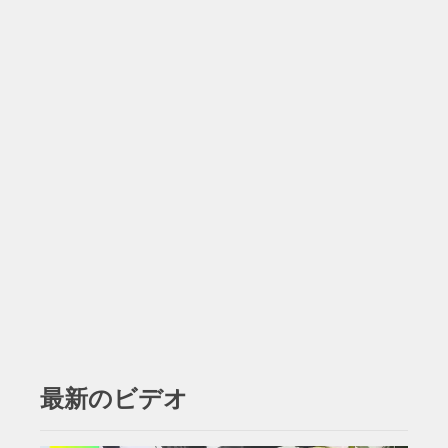
最新のビデオ