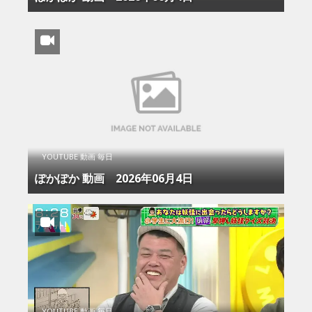
YOUTUBE 動画 毎日
ぽかぽか 動画 2026年06月4日
YOUTUBE 動画 毎日