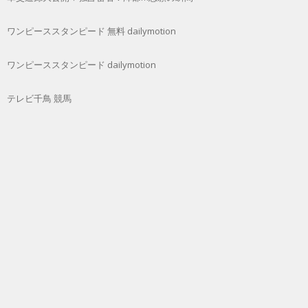
ワンピーススタンピード 無料 dailymotion
ワンピーススタンピード dailymotion
テレビ千鳥 競馬