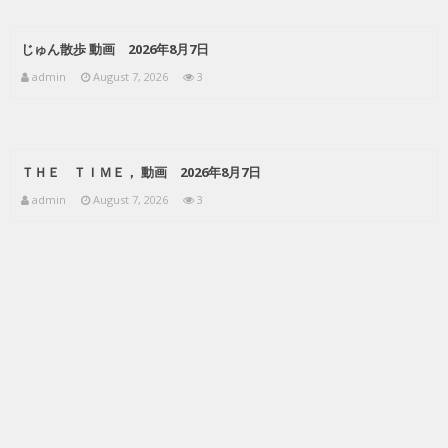
じゅん散歩 動画 2026年8月7日
admin
August 7, 2026
3
ＴＨＥ ＴＩＭＥ， 動画 2026年8月7日
admin
August 7, 2026
3