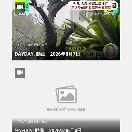
YOUTUBE 動画 毎日
DAYDAY. 動画 2026年8月7日
YOUTUBE 動画 毎日
ぽかぽか 動画 2026年06月4日