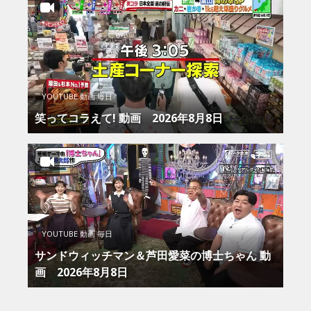
YOUTUBE 動画 毎日
笑ってコラえて! 動画 2026年8月8日
YOUTUBE 動画 毎日
サンドウィッチマン＆芦田愛菜の博士ちゃん 動
画 2026年8月8日