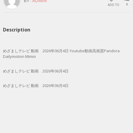
BY :
ADMIN
ADD TO
8
Description
めざましテレビ 動画 2026年06月4日 Youtube動画高画質Pandora
Dailymotion Mimio
めざましテレビ 動画 2026年06月4日
めざましテレビ 動画 2026年06月4日