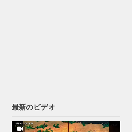
最新のビデオ