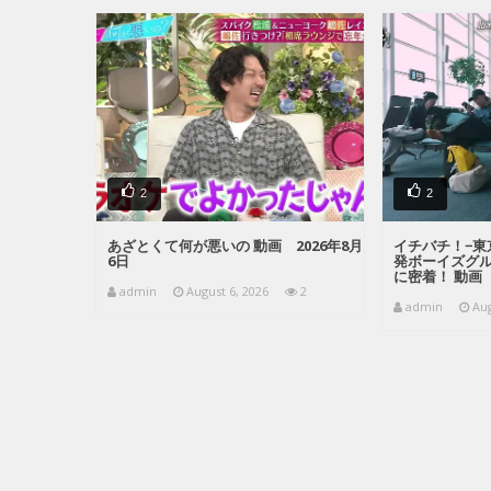
2
2
あざとくて何が悪いの 動画 2026年8月
イチバチ！−東
6日
発ボーイズグ
に密着！ 動画 
admin
August 6, 2026
2
admin
Aug