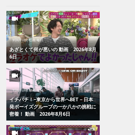
YOUTUBE 動画 毎日
あざとくて何が悪いの 動画 2026年8月
6日
YOUTUBE 動画 毎日
イチバチ！−東京から世界へBET－日本
発ボーイズグループの一か八かの挑戦に
密着！ 動画 2026年8月6日