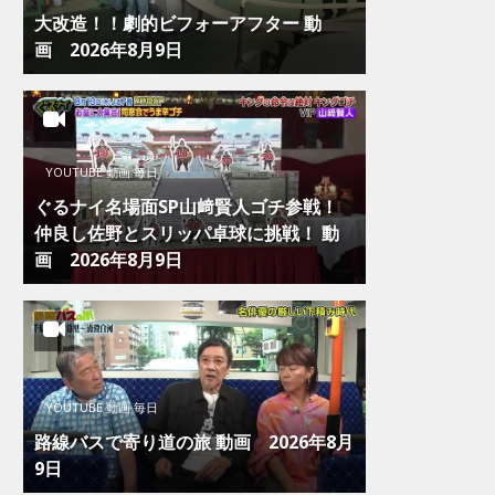
大改造！！劇的ビフォーアフター 動
画 2026年8月9日
YOUTUBE 動画 毎日
ぐるナイ名場面SP山﨑賢人ゴチ参戦！
仲良し佐野とスリッパ卓球に挑戦！ 動
画 2026年8月9日
YOUTUBE 動画 毎日
路線バスで寄り道の旅 動画 2026年8月
9日