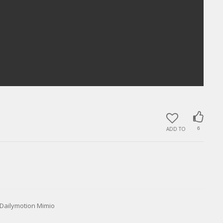
ADD TO
6
lymotion Mimio