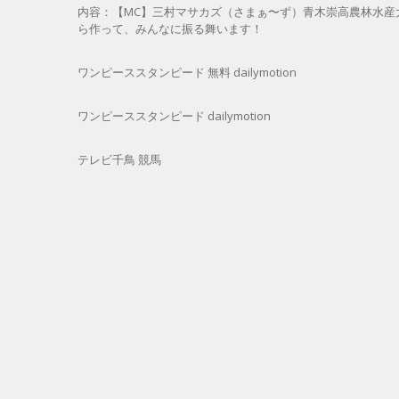
内容：【MC】三村マサカズ（さまぁ〜ず）青木崇高農林水産
ら作って、みんなに振る舞います！
ワンピーススタンピード 無料 dailymotion
ワンピーススタンピード dailymotion
テレビ千鳥 競馬