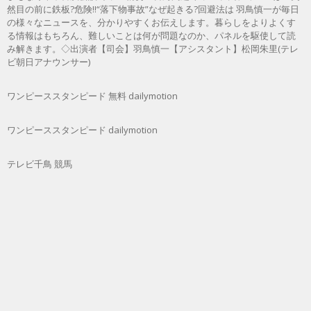
然目の前に鉄板?危険!!“落下物事故”なぜ起きる?回避法は 羽鳥慎一が毎日
の様々なニュースを、分かりやすくお伝えします。暮らしをよりよくす
る情報はもちろん、難しいことは何が問題なのか、パネルを駆使して読
み解きます。◇出演者【司会】羽鳥慎一【アシスタント】松岡朱里(テレ
ビ朝日アナウンサー)
ワンピーススタンピード 無料 dailymotion
ワンピーススタンピード dailymotion
テレビ千鳥 競馬