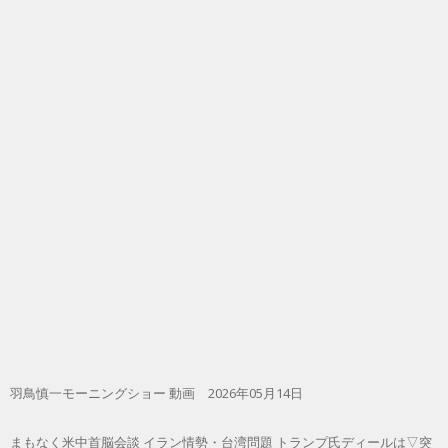
羽鳥慎一モーニングショー 動画 2026年05月14日
まもなく米中首脳会談 イラン情勢・台湾問題 トランプ氏ディールは▽突