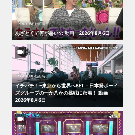
YOUTUBE 動画 毎日
あざとくて何が悪いの 動画 2026年8月6日
YOUTUBE 動画 毎日
イチバチ！−東京から世界へBET－日本発ボーイ
ズグループの一か八かの挑戦に密着！ 動画
2026年8月6日