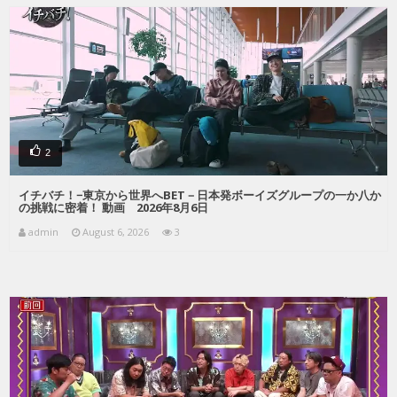
2
イチバチ！−東京から世界へBET－日本発ボーイズグループの一か八か
の挑戦に密着！ 動画 2026年8月6日
admin
August 6, 2026
3