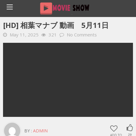
Home
YOUTUBE 動画 毎日
[HD] 相葉マナブ 動画 5月11日
[HD] 相葉マナブ 動画 5月11日
May 11, 2025
321
No Comments
BY :
ADMIN
ADD TO
29