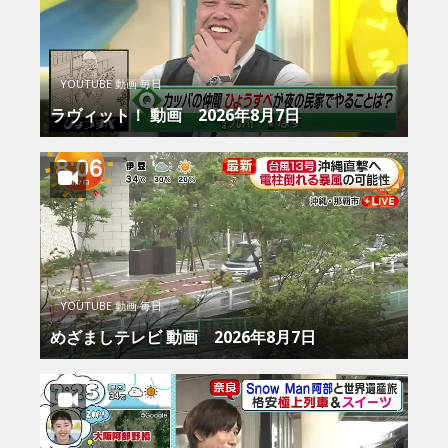
YOUTUBE 動画 毎日
ラヴィット！ 動画 2026年8月7日
YOUTUBE 動画 毎日
めざましテレビ 動画 2026年8月7日