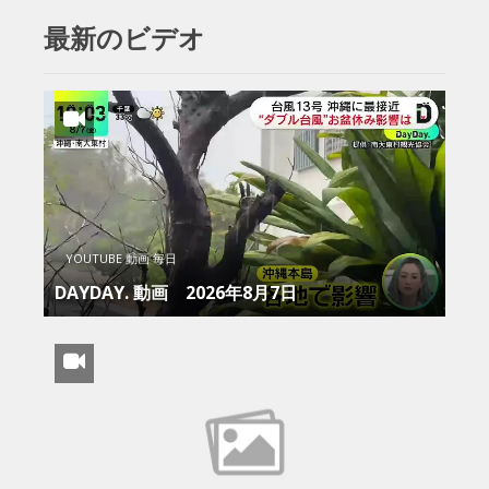
最新のビデオ
YOUTUBE 動画 毎日
DAYDAY. 動画 2026年8月7日