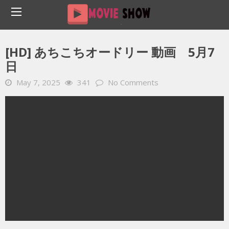
Home
YOUTUBE 動画 毎日
[HD] あちこちオードリー 動画 5月7日
[HD] あちこちオードリー 動画 5月7
日
May 7, 2025
341
No Comments