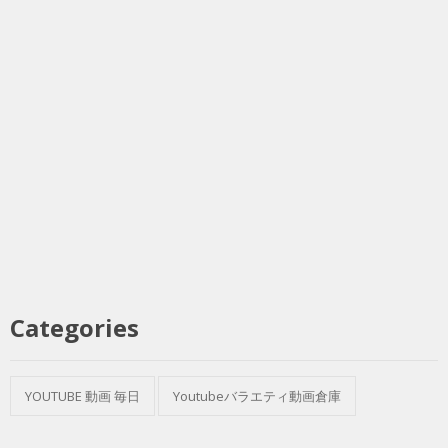
Categories
YOUTUBE 動画 毎日
Youtubeバラエティ動画倉庫