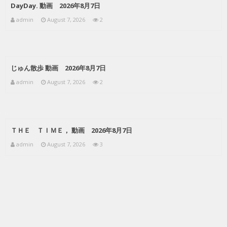
DayDay. 動画 2026年8月7日
admin
August 7, 2026
2
じゅん散歩 動画 2026年8月7日
admin
August 7, 2026
2
ＴＨＥ ＴＩＭＥ， 動画 2026年8月7日
admin
August 7, 2026
3