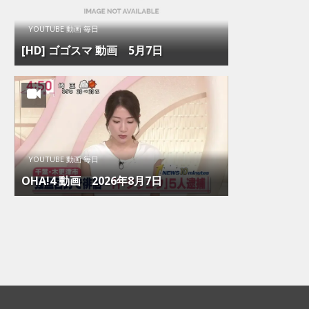
YOUTUBE 動画 毎日
[HD] ゴゴスマ 動画 5月7日
YOUTUBE 動画 毎日
OHA!4 動画 2026年8月7日