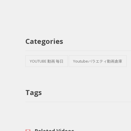
Categories
YOUTUBE 動画 毎日
Youtubeバラエティ動画倉庫
Tags