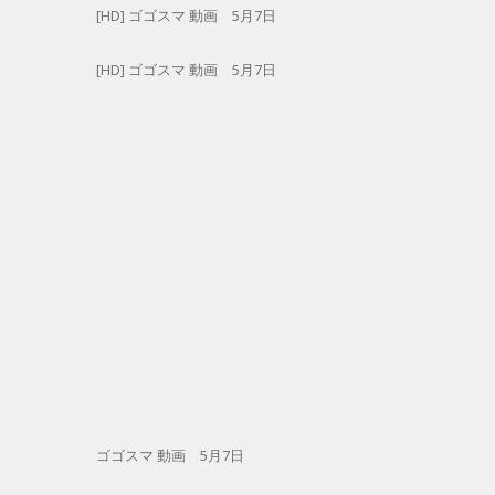
[HD] ゴゴスマ 動画 5月7日
[HD] ゴゴスマ 動画 5月7日
ゴゴスマ 動画 5月7日