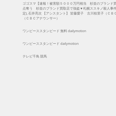
ゴゴスマ【速報！被害額５０００万円相当 杉並のブランド買
点奪う 杉並のブランド買取店で強盗▼札幌ススキノ殺人事件
定), 石井亮次 【アシスタント】 皆藤愛子 古川枝里子（
（ＣＢＣアナウンサー）
ワンピーススタンピード 無料 dailymotion
ワンピーススタンピード dailymotion
テレビ千鳥 競馬