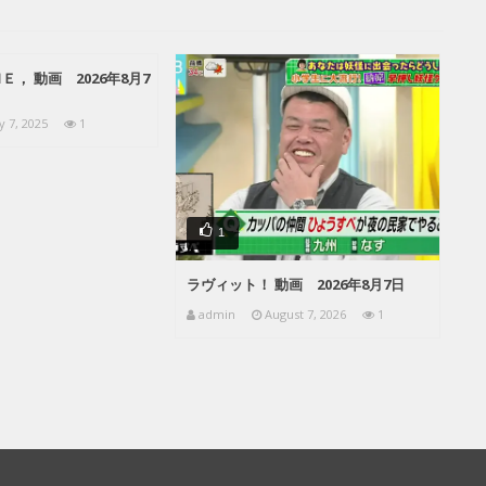
， 動画 2026年8月7
 7, 2025
1
1
ラヴィット！ 動画 2026年8月7日
admin
August 7, 2026
1