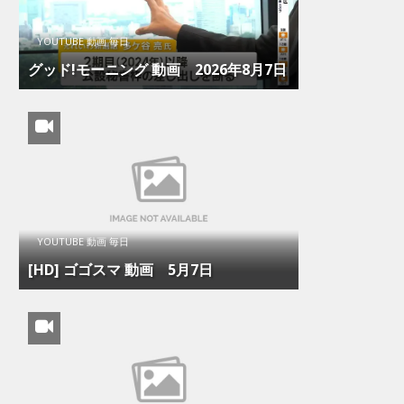
YOUTUBE 動画 毎日
グッド!モーニング 動画 2026年8月7日
YOUTUBE 動画 毎日
[HD] ゴゴスマ 動画 5月7日