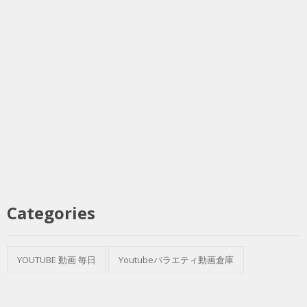
Categories
YOUTUBE 動画 毎日
Youtubeバラエティ動画倉庫