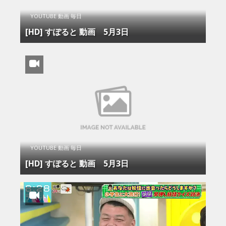
YOUTUBE 動画 毎日
[HD] すぽると 動画 5月3日
YOUTUBE 動画 毎日
[HD] すぽると 動画 5月3日