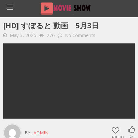
Home
YOUTUBE 動画 毎日
[HD] すぽると 動画 5月3日
[HD] すぽると 動画 5月3日
May 3, 2025
276
No Comments
BY :
ADMIN
ADD TO
34