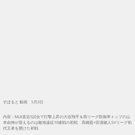
すぽると 動画 5月3日
内容：MLB直近5試合で打撃上昇の大谷翔平＆両リーグ防御率トップの山
本由伸が迎えるのは敵地遠征10連戦の初戦 髙橋藍×宮浦健人SVリーグ初
代王者を懸けた初戦