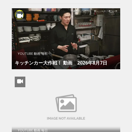
YOUTUBE 動画 毎日
キッチンカー大作戦！ 動画 2026年8月7日
YOUTUBE 動画 毎日