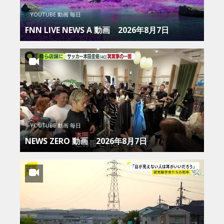
YOUTUBE 動画 毎日
FNN LIVE NEWS Α 動画 2026年8月7日
YOUTUBE 動画 毎日
NEWS ZERO 動画 2026年8月7日