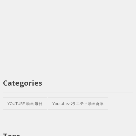
Categories
YOUTUBE 動画 毎日
Youtubeバラエティ動画倉庫
Tags