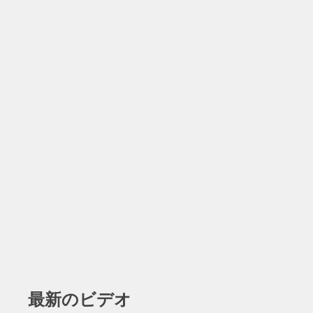
最新のビデオ