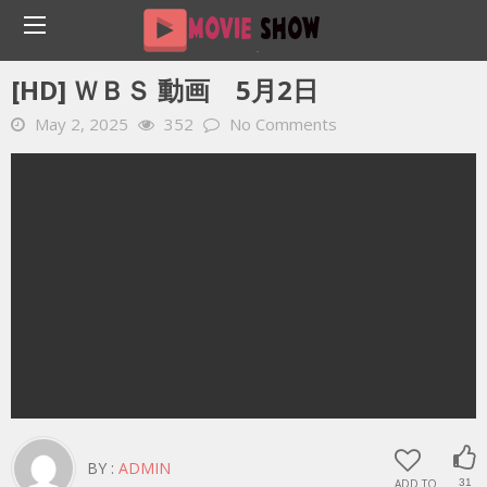
Home
YOUTUBE 動画 毎日
[HD] ＷＢＳ 動画 5月2日
[HD] ＷＢＳ 動画 5月2日
May 2, 2025
352
No Comments
BY :
ADMIN
ADD TO
31