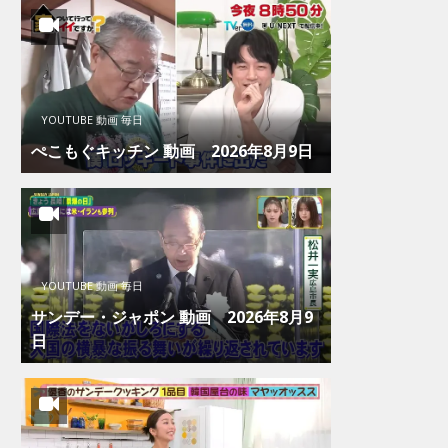
YOUTUBE 動画 毎日
ぺこもぐキッチン 動画 2026年8月9日
YOUTUBE 動画 毎日
サンデー・ジャポン 動画 2026年8月9
日