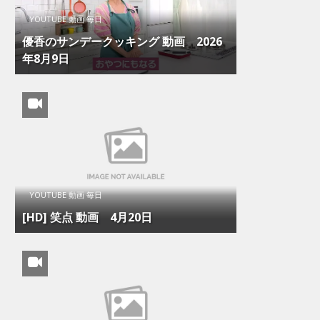
YOUTUBE 動画 毎日
優香のサンデークッキング 動画 2026
年8月9日
YOUTUBE 動画 毎日
[HD] 笑点 動画 4月20日