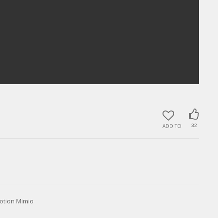
ADD TO
32
ion Mimio