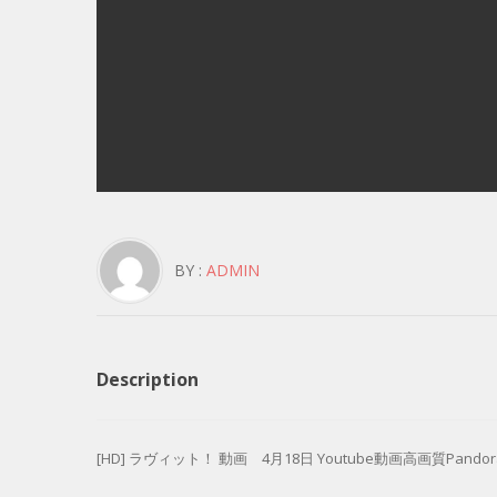
BY :
ADMIN
Description
[HD] ラヴィット！ 動画 4月18日 Youtube動画高画質Pandora Da