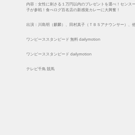
内容：女性に刺さる１万円以内のプレゼントを選べ！センスー
子が参戦！食べログ百名店の新感覚カレーに大興奮！
出演：川島明（麒麟）、田村真子（ＴＢＳアナウンサー）、
ワンピーススタンピード 無料 dailymotion
ワンピーススタンピード dailymotion
テレビ千鳥 競馬