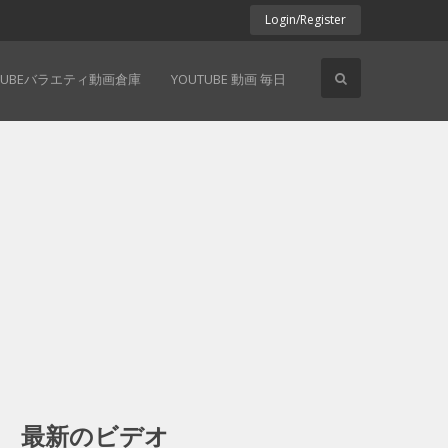
Login/Register
TUBEバラエティ動画倉庫
YOUTUBE 動画 毎日
最新のビデオ