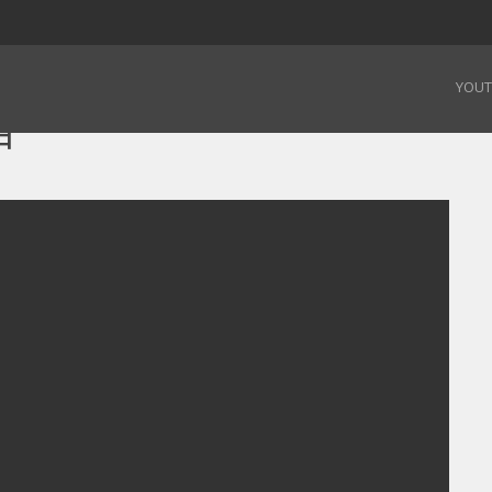
月18日
YOU
日