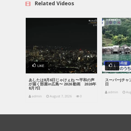
Related Videos
LIKE
1
あしたは8月6日じゃけぇね 〜平和の声
スーパーJチャン
が届く部屋in広島〜 2026 動画 2026年
日
8月7日
admin
Aug
admin
August 7, 2026
0