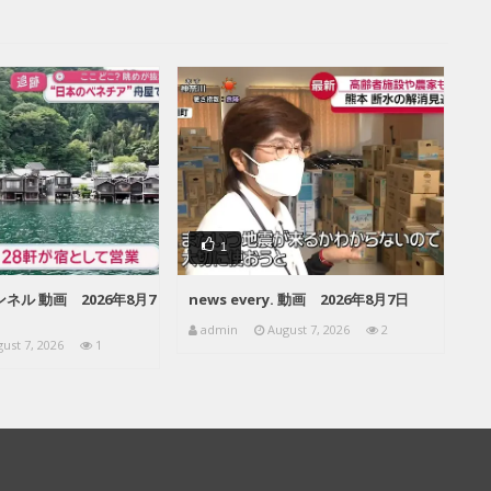
1
ネル 動画 2026年8月7
news every. 動画 2026年8月7日
admin
August 7, 2026
2
ust 7, 2026
1