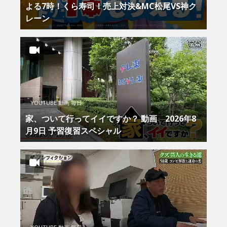
よる7時！くら寿司！売上対決&MC松尾VS神ク
レーン
YOUTUBE 動画 毎日
家、ついて行ってイイですか？ 動画 2026年8
月9日 予習復習スペシャル