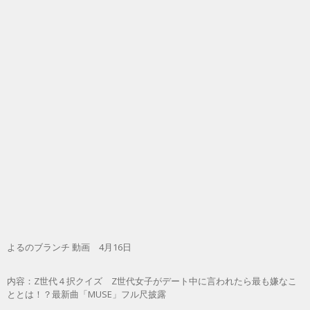
よるのブランチ 動画 4月16日
内容：Z世代４択クイズ Z世代女子がデート中に言われたら最も嫌なこ
ととは！？最新曲「MUSE」フル尺披露