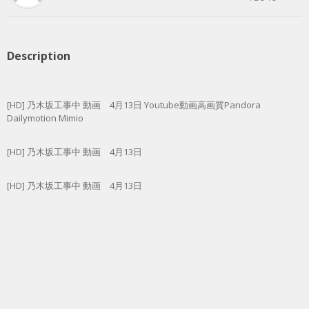
Description
[HD] 乃木坂工事中 動画 4月13日 Youtube動画高画質Pandora
Dailymotion Mimio
[HD] 乃木坂工事中 動画 4月13日
[HD] 乃木坂工事中 動画 4月13日