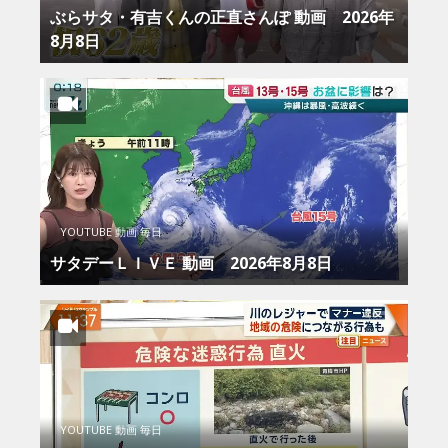
ぶらサタ・有吉くんの正直さんぽ 動画 2026年
8月8日
YOUTUBE 動画 毎日
サタデーＬＩＶＥ 動画 2026年8月8日
YOUTUBE 動画 毎日