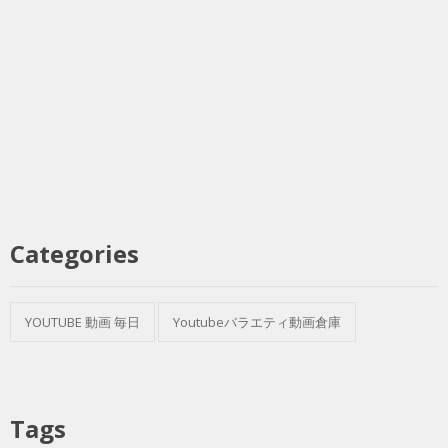
Categories
YOUTUBE 動画 毎日
Youtubeバラエティ動画倉庫
Tags