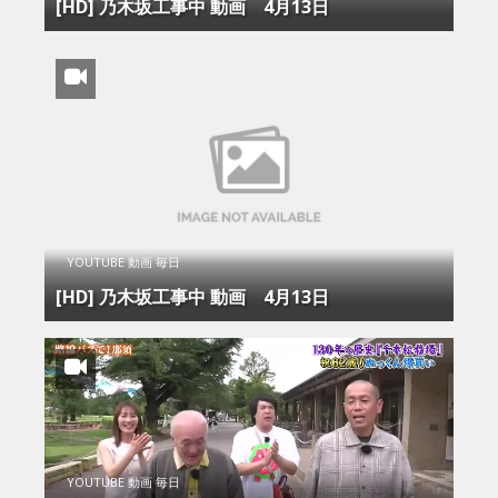
[HD] 乃木坂工事中 動画 4月13日
YOUTUBE 動画 毎日
[HD] 乃木坂工事中 動画 4月13日
YOUTUBE 動画 毎日