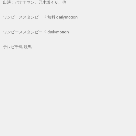
出演：バナナマン、乃木坂４６、他
ワンピーススタンピード 無料 dailymotion
ワンピーススタンピード dailymotion
テレビ千鳥 競馬