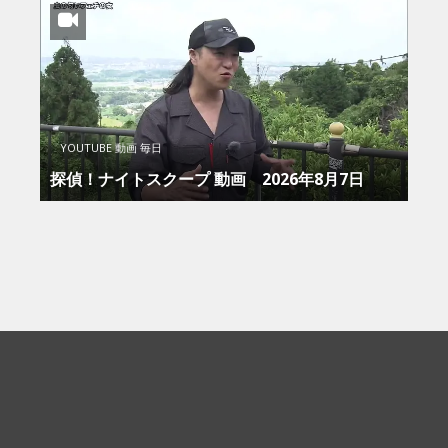
YOUTUBE 動画 毎日
探偵！ナイトスクープ 動画 2026年8月7日