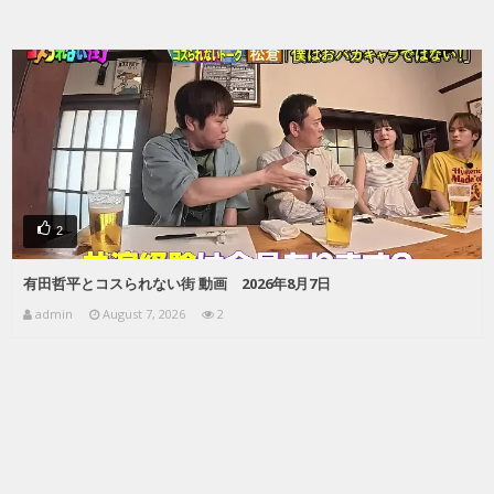
2
有田哲平とコスられない街 動画 2026年8月7日
admin
August 7, 2026
2