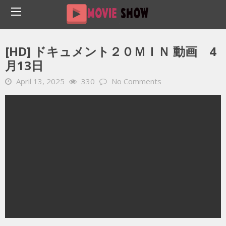
Home
YOUTUBE 動画 毎日
[HD] ドキュメント２０ｍｉｎ 動画 4月13日
[HD] ドキュメント２０ＭＩＮ 動画 4
月13日
April 13, 2025
330
No Comments