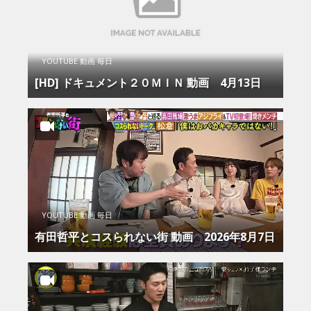
YOUTUBE 動画 毎日
[HD] ドキュメント２０ＭＩＮ 動画 4月13日
YOUTUBE 動画 毎日
有田哲平とコスられない街 動画 2026年8月7日