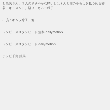
と島民３人。３人のささやかな願いとは？人と猫の暮らしを見つめる密
着ドキュメント。語り：キムラ緑子
出演：キムラ緑子、他
ワンピーススタンピード 無料 dailymotion
ワンピーススタンピード dailymotion
テレビ千鳥 競馬