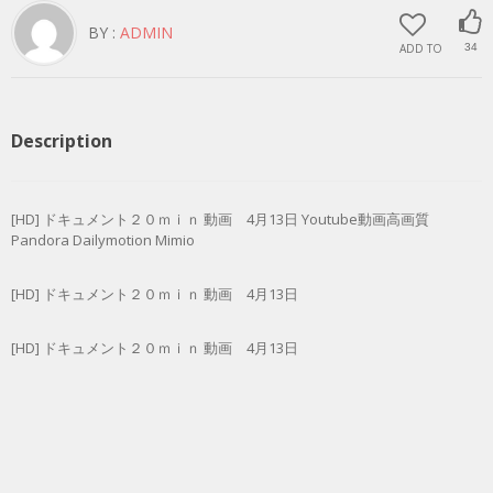
BY :
ADMIN
ADD TO
34
Description
[HD] ドキュメント２０ｍｉｎ 動画 4月13日 Youtube動画高画質
Pandora Dailymotion Mimio
[HD] ドキュメント２０ｍｉｎ 動画 4月13日
[HD] ドキュメント２０ｍｉｎ 動画 4月13日