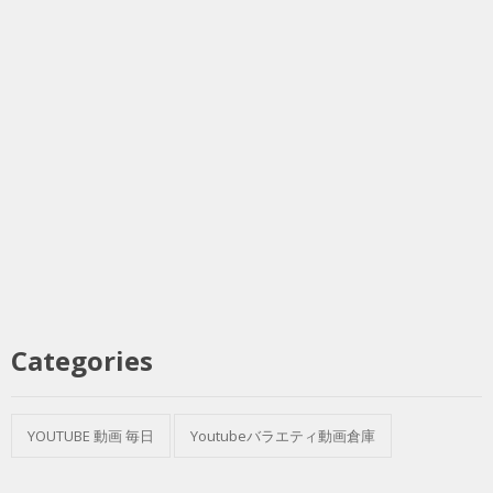
Categories
YOUTUBE 動画 毎日
Youtubeバラエティ動画倉庫