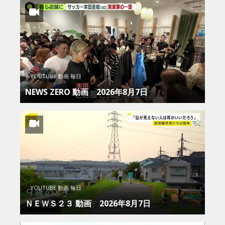
YOUTUBE 動画 毎日
NEWS ZERO 動画 2026年8月7日
YOUTUBE 動画 毎日
ＮＥＷＳ２３ 動画 2026年8月7日