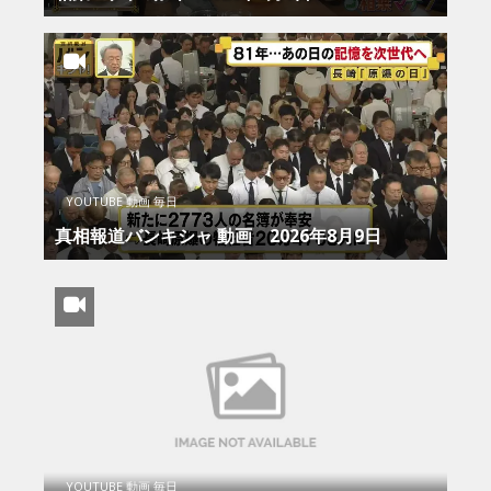
YOUTUBE 動画 毎日
真相報道バンキシャ 動画 2026年8月9日
YOUTUBE 動画 毎日