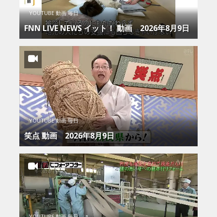
YOUTUBE 動画 毎日
FNN LIVE NEWS イット！ 動画 2026年8月9日
YOUTUBE 動画 毎日
笑点 動画 2026年8月9日
YOUTUBE 動画 毎日