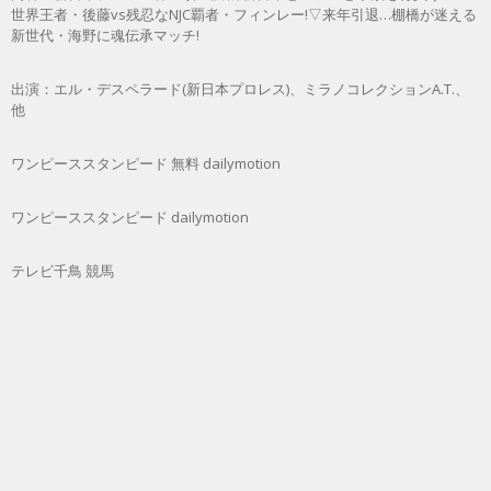
世界王者・後藤vs残忍なNJC覇者・フィンレー!▽来年引退…棚橋が迷える
新世代・海野に魂伝承マッチ!
出演：エル・デスペラード(新日本プロレス)、ミラノコレクションA.T.、
他
ワンピーススタンピード 無料 dailymotion
ワンピーススタンピード dailymotion
テレビ千鳥 競馬