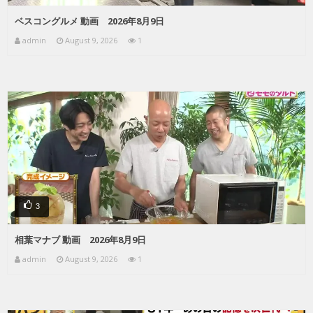
ベスコングルメ 動画 2026年8月9日
admin
August 9, 2026
1
3
相葉マナブ 動画 2026年8月9日
admin
August 9, 2026
1