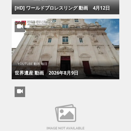
[HD] ワールドプロレスリング 動画 4月12日
YOUTUBE 動画 毎日
世界遺産 動画 2026年8月9日