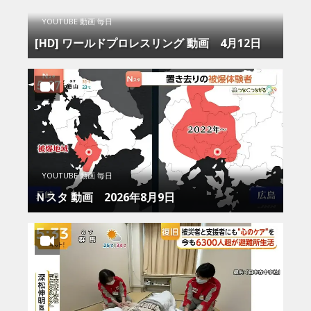
YOUTUBE 動画 毎日
[HD] ワールドプロレスリング 動画 4月12日
YOUTUBE 動画 毎日
Ｎスタ 動画 2026年8月9日