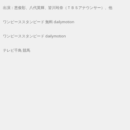
出演：恵俊彰、八代英輝、皆川玲奈（ＴＢＳアナウンサー）、他
ワンピーススタンピード 無料 dailymotion
ワンピーススタンピード dailymotion
テレビ千鳥 競馬