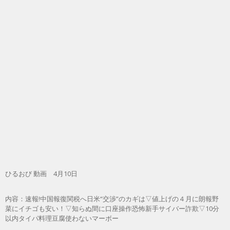
ひるおび 動画 4月10日
内容：速報!中国報復関税へ日米“交渉”のカギは▽値上げの４月に朗報野
菜にイチゴも安い！▽知らぬ間に口座操作恐怖新手サイバー詐欺▽10分
以内タイパ料理豆腐使わないマーボー