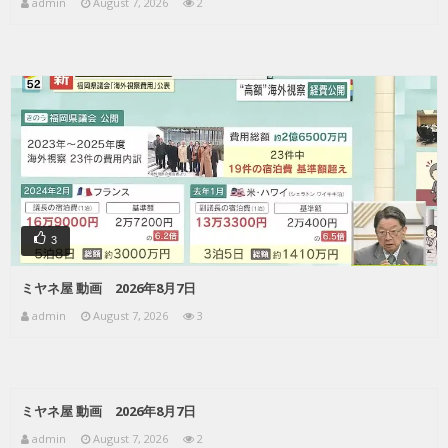
admin
August 7, 2026
2
3
ミヤネ屋 動画 2026年8月7日
admin
August 7, 2026
3
ミヤネ屋 動画 2026年8月7日
admin
August 7, 2026
2