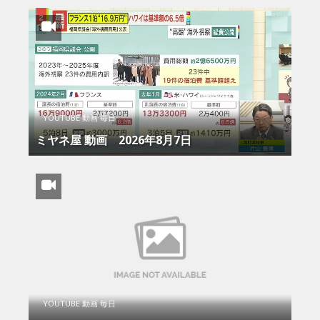
YOUTUBE 動画 毎日
ミヤネ屋 動画 2026年8月7日
YOUTUBE 動画 毎日