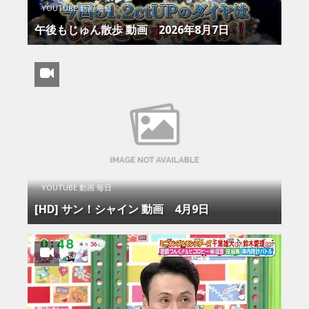
YOUTUBE 動画 毎日
午後もじゅん散歩 動画 2026年8月7日
YOUTUBE 動画 毎日
[HD] サン！シャイン 動画 4月9日