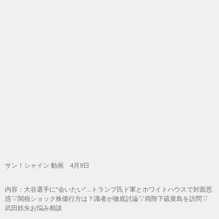
サン！シャイン 動画 4月9日
内容：大谷選手に“会いたい”…トランプ氏ド軍とホワイトハウスで対面思
惑▽関税ショック株価行方は？識者が徹底討論▽両陛下硫黄島を訪問▽
武田鉄矢お悩み相談