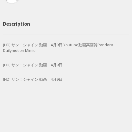
Description
[HD] サン！シャイン 動画 4月9日 Youtube動画高画質Pandora
Dailymotion Mimio
[HD] サン！シャイン 動画 4月9日
[HD] サン！シャイン 動画 4月9日