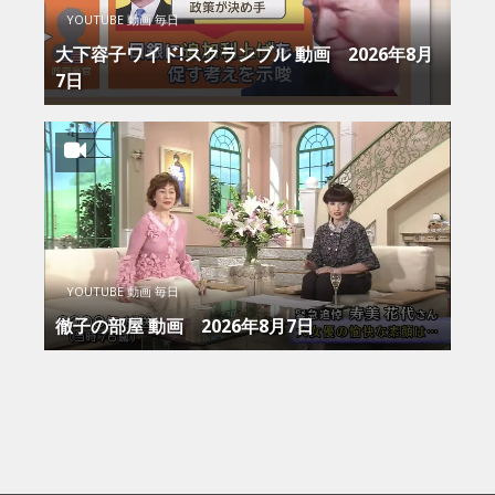
YOUTUBE 動画 毎日
大下容子ワイド!スクランブル 動画 2026年8月
7日
YOUTUBE 動画 毎日
徹子の部屋 動画 2026年8月7日