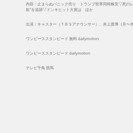
内容：止まらぬパニック売り トランプ世界同時株安▽死のレ
欺”を追跡▽ドンキヒット大賞は ほか
出演：キャスター（ＴＢＳアナウンサー）、井上貴博（月〜
ワンピーススタンピード 無料 dailymotion
ワンピーススタンピード dailymotion
テレビ千鳥 競馬