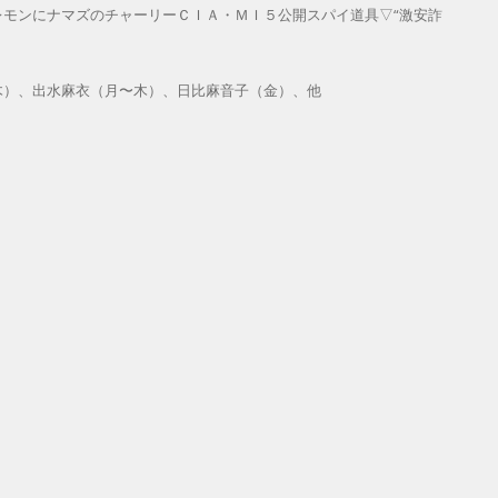
モンにナマズのチャーリーＣＩＡ・ＭＩ５公開スパイ道具▽“激安詐
木）、出水麻衣（月〜木）、日比麻音子（金）、他