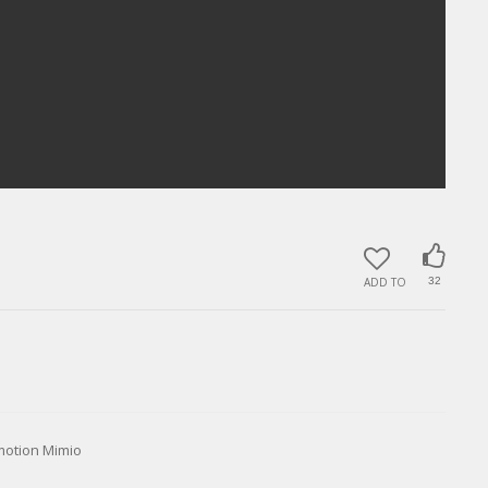
ADD TO
32
tion Mimio