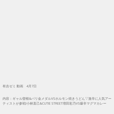
有吉ゼミ 動画 4月7日
内容：ギャル曽根&パリ金メダルVSホルモン焼きうどん▽激辛に人気アー
ティストが参戦!小林直己&CUTIE STREET増田彩乃VS爆辛マグマカレー