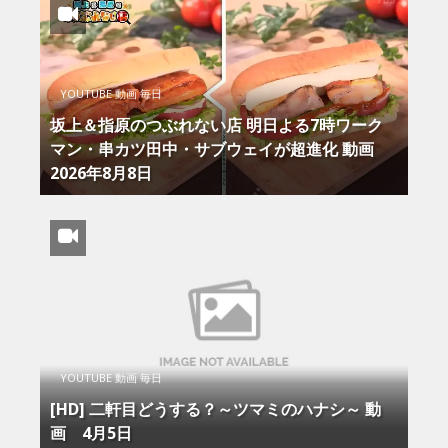
YOUTUBE 動画 毎日
坂上＆指原のつぶれない店 明日よる7時ワーク
マン・串カツ田中・サブウェイが超進化 動画
2026年8月8日
YOUTUBE 動画 毎日
[HD] 二軒目どうする？～ツマミのハナシ～ 動
画 4月5日