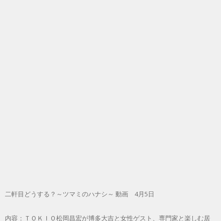
二軒目どうする？～ツマミのハナシ～ 動画 4月5日
内容：ＴＯＫＩＯ松岡昌宏が博多大吉と女性ゲスト、専門家と楽しむ居