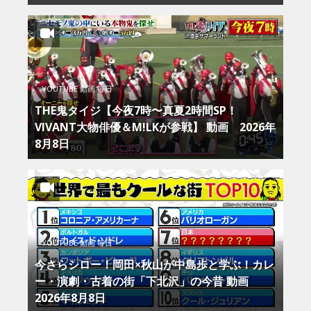
YOUTUBE 動画 毎日
THE鬼タイジ【今夜7時〜真夏2時間SP！
VIVANT大物俳優＆M!LKが参戦】 動画 2026年
8月8日
YOUTUBE 動画 毎日
今さらシロー！岡田×秋山が中島歩と学ぶ！カレ
ー・演劇・古着の街「下北沢」の今昔 動画
2026年8月8日