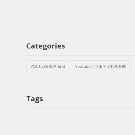
Categories
YOUTUBE 動画 毎日
Youtubeバラエティ動画倉庫
Tags