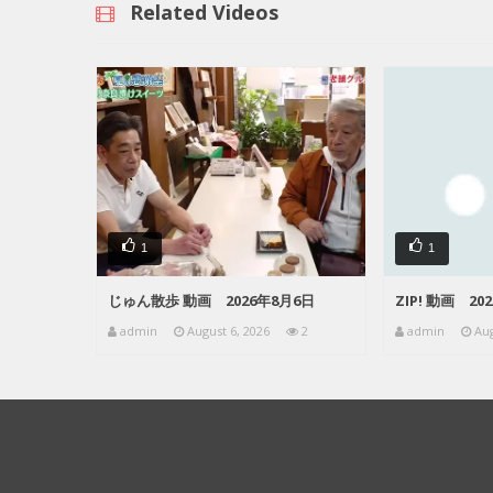
Related Videos
1
1
じゅん散歩 動画 2026年8月6日
ZIP! 動画 20
admin
August 6, 2026
2
admin
Aug