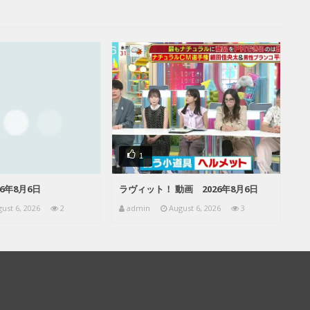
1
26年8月6日
ラヴィット！ 動画 2026年8月6日
ust 6, 2026
2
admin
August 6, 2026
3