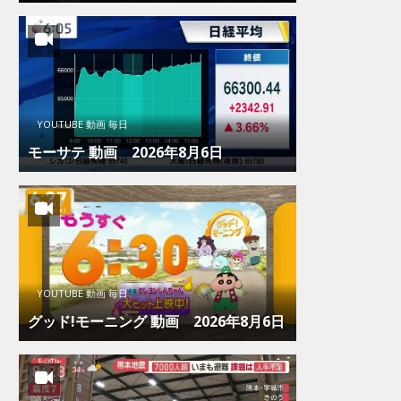
YOUTUBE 動画 毎日
モーサテ 動画 2026年8月6日
YOUTUBE 動画 毎日
グッド!モーニング 動画 2026年8月6日