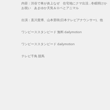
内容：渋谷で車が炎上なぜ 住宅地にクマ出没…冬眠明けか 
お祝い あまゆか天気＆ロペとアニマル
出演：直川貴博、山本里咲(日本テレビアナウンサー)、他
ワンピーススタンピード 無料 dailymotion
ワンピーススタンピード dailymotion
テレビ千鳥 競馬