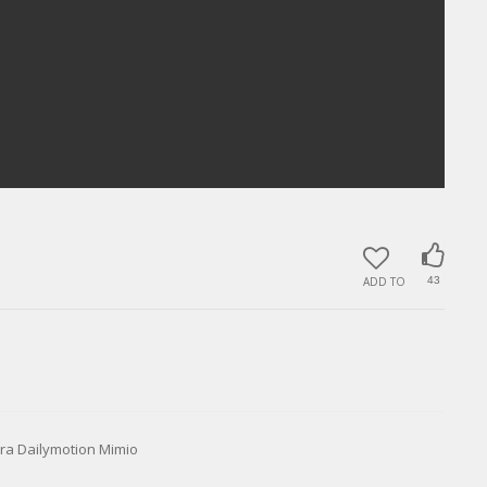
ADD TO
43
ailymotion Mimio