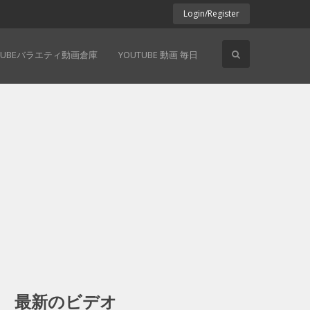
Login/Register
TUBEバラエティ動画倉庫
YOUTUBE 動画 毎日
最新のビデオ