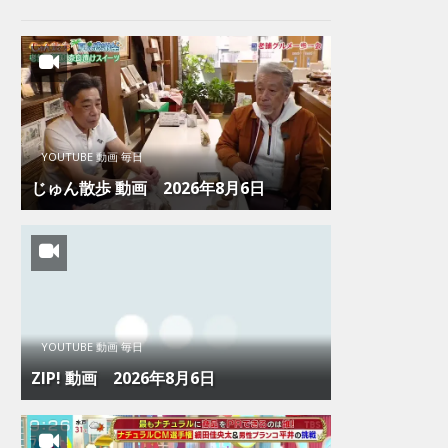
YOUTUBE 動画 毎日
じゅん散歩 動画 2026年8月6日
YOUTUBE 動画 毎日
ZIP! 動画 2026年8月6日