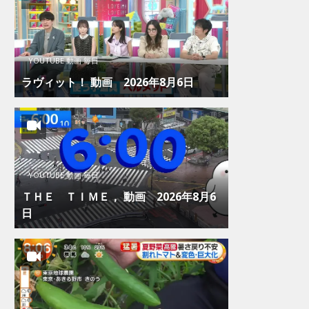
YOUTUBE 動画 毎日
ラヴィット！ 動画 2026年8月6日
YOUTUBE 動画 毎日
ＴＨＥ ＴＩＭＥ， 動画 2026年8月6
日