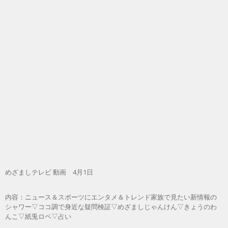
めざましテレビ 動画 4月1日
内容：ニュース＆スポーツにエンタメ＆トレンド家族で見たい新情報の
シャワー▽ココ調で身近な疑問検証▽めざましじゃんけん▽きょうのわ
んこ▽紙兎ロペ▽占い