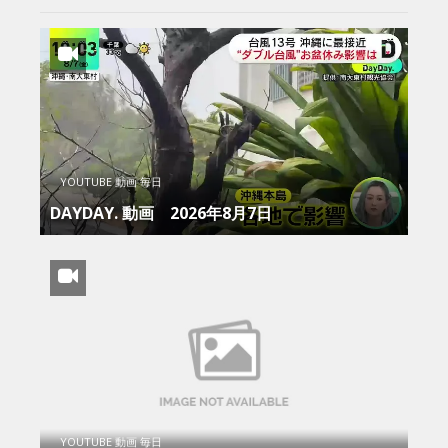
YOUTUBE 動画 毎日
DAYDAY. 動画 2026年8月7日
YOUTUBE 動画 毎日