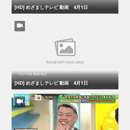
[HD] めざましテレビ 動画 4月1日
YOUTUBE 動画 毎日
[HD] めざましテレビ 動画 4月1日