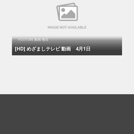
YOUTUBE 動画 毎日
[HD] めざましテレビ 動画 4月1日