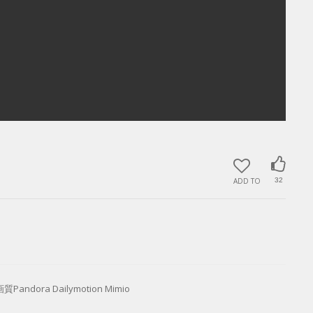
ADD TO
32
dora Dailymotion Mimio