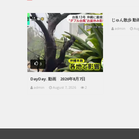
じゅん散歩 動画
admin
Aug
3
DayDay. 動画 2026年8月7日
admin
August 7, 2026
2