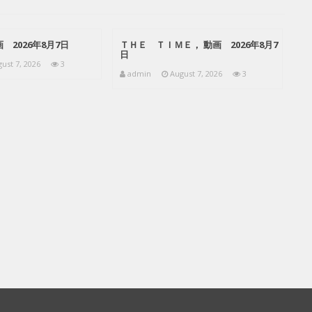
 2026年8月7日
ＴＨＥ ＴＩＭＥ， 動画 2026年8月7
日
ust 7, 2026
3
admin
August 7, 2026
3