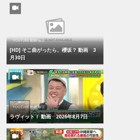
YOUTUBE 動画 毎日
[HD] そこ曲がったら、櫻坂？ 動画 3
月30日
YOUTUBE 動画 毎日
ラヴィット！ 動画 2026年8月7日