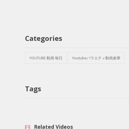
Categories
YOUTUBE 動画 毎日
Youtubeバラエティ動画倉庫
Tags
Related Videos