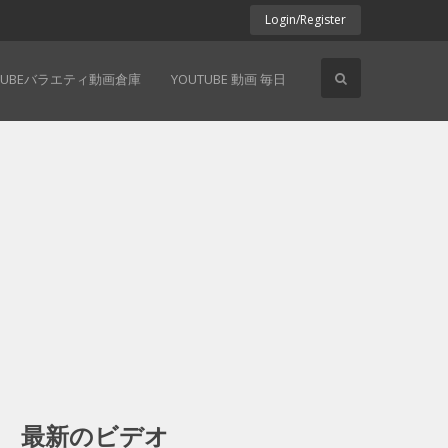
Login/Register
TUBEバラエティ動画倉庫
YOUTUBE 動画 毎日
最新のビデオ