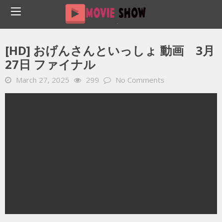
Home
YOUTUBE 動画 毎日
[HD] おげんさんといっしょ 動画 3月27日 ファイナル
[HD] おげんさんといっしょ 動画 3月
27日 ファイナル
March 27, 2025
299
No Comments