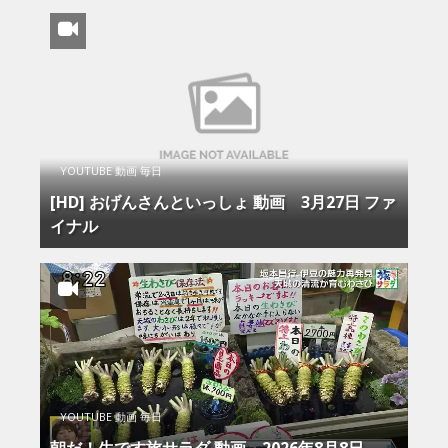
YOUTUBE 動画 毎日
[HD] おげんさんといっしょ 動画 3月27日 ファ
イナル
YOUTUBE 動画 毎日