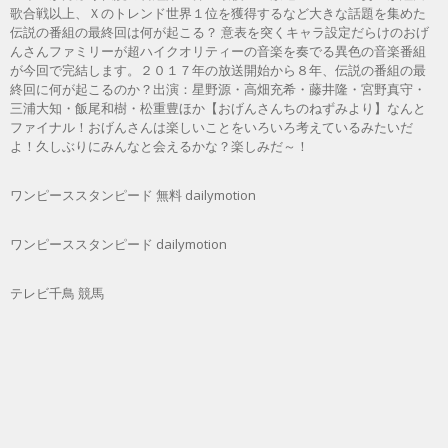
歌合戦以上、Ｘのトレンド世界１位を獲得するなど大きな話題を集めた
伝説の番組の最終回は何が起こる？ 意表を突くキャラ設定だらけのおげ
んさんファミリーが超ハイクオリティーの音楽を奏でる異色の音楽番組
が今回で完結します。２０１７年の放送開始から８年、伝説の番組の最
終回に何が起こるのか？出演：星野源・高畑充希・藤井隆・宮野真守・
三浦大知・飯尾和樹・松重豊ほか【おげんさんちのねずみより】なんと
ファイナル！おげんさんは楽しいことをいろいろ考えているみたいだ
よ！久しぶりにみんなと会えるかな？楽しみだ～！
ワンピーススタンピード 無料 dailymotion
ワンピーススタンピード dailymotion
テレビ千鳥 競馬