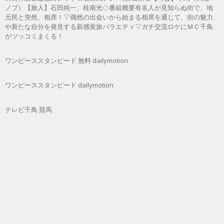
ノブ）【旅人】石田純一、桂南光◇番組概要有名人が見知らぬ街で、地
元民と突然、相席！▽偶然の出会いから始まる相席を通じて、街の魅力
や新たな自分を発見する新感覚旅バラエティ▽ガチ交流ロケにＭＣ千鳥
がツッコミまくる！
ワンピーススタンピード 無料 dailymotion
ワンピーススタンピード dailymotion
テレビ千鳥 競馬