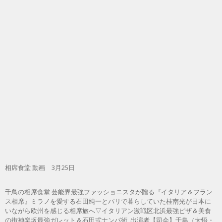
相席食堂 動画 3月25日
千鳥の相席食堂 芸能界最強ファッショニスタが贈る『イタリア＆フラン
ス相席』ミラノを愛する石田純一とパリで暮らしていた桂南光が日本に
いながら欧州を感じる相席旅へ▽イタリアン激戦区北浜最強ピザ＆美食
の街神楽坂最強ガレット＆石田式ナンパ術, 出演者【司会】千鳥（大悟・