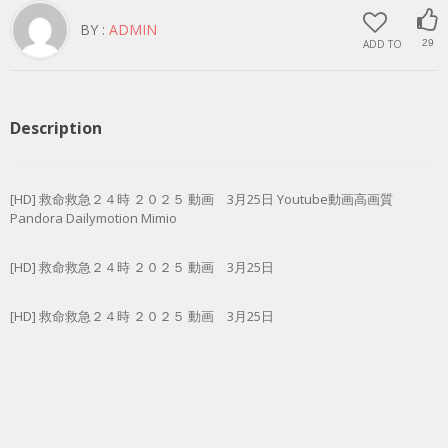
BY :
ADMIN
ADD TO
29
Description
[HD] 救命救急２４時 ２０２５ 動画 3月25日 Youtube動画高画質
Pandora Dailymotion Mimio
[HD] 救命救急２４時 ２０２５ 動画 3月25日
[HD] 救命救急２４時 ２０２５ 動画 3月25日