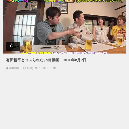
3
有田哲平とコスられない街 動画 2026年8月7日
admin
August 7, 2026
3