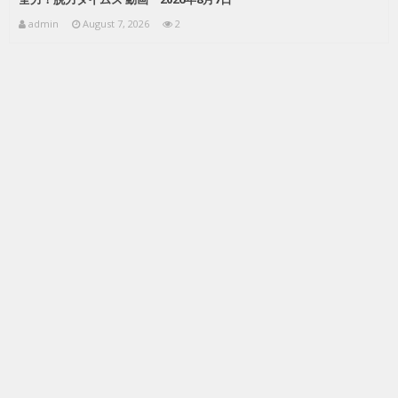
admin
August 7, 2026
2