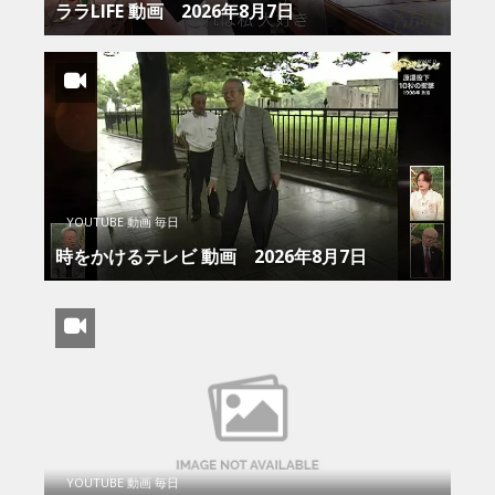
ララLIFE 動画 2026年8月7日
YOUTUBE 動画 毎日
時をかけるテレビ 動画 2026年8月7日
YOUTUBE 動画 毎日