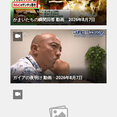
YOUTUBE 動画 毎日
かまいたちの瞬間回答 動画 2026年8月7日
YOUTUBE 動画 毎日
ガイアの夜明け 動画 2026年8月7日