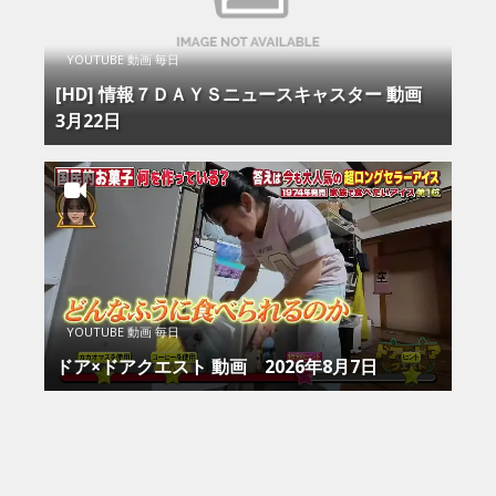
YOUTUBE 動画 毎日
[HD] 情報７ＤＡＹＳニュースキャスター 動画
3月22日
YOUTUBE 動画 毎日
ドア×ドアクエスト 動画 2026年8月7日