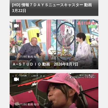
[HD] 情報７ＤＡＹＳニュースキャスター 動画
3月22日
YOUTUBE 動画 毎日
Ａ−ＳＴＵＤＩＯ 動画 2026年8月7日
YOUTUBE 動画 毎日