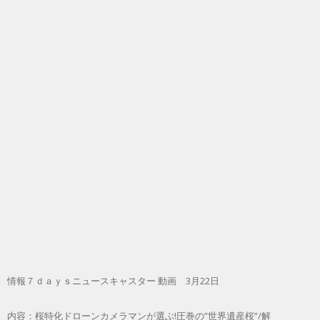
情報７ｄａｙｓニュースキャスター 動画 3月22日
内容：桜特化ドローンカメラマンが選ぶ!圧巻の”世界遺産桜”/解