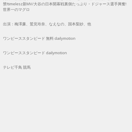
禁!timelesz新MV/大谷の日本開幕戦裏側たっぷり・ドジャース選手興奮!
世界一のマグロ
出演：梅澤廉、鷲見玲奈、なえなの、国本梨紗、他
ワンピーススタンピード 無料 dailymotion
ワンピーススタンピード dailymotion
テレビ千鳥 競馬