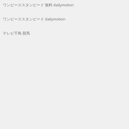
ワンピーススタンピード 無料 dailymotion
ワンピーススタンピード dailymotion
テレビ千鳥 競馬