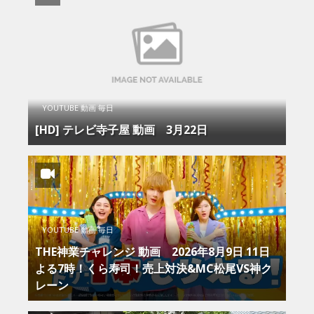
YOUTUBE 動画 毎日
[HD] テレビ寺子屋 動画 3月22日
YOUTUBE 動画 毎日
THE神業チャレンジ 動画 2026年8月9日 11日
よる7時！くら寿司！売上対決&MC松尾VS神ク
レーン