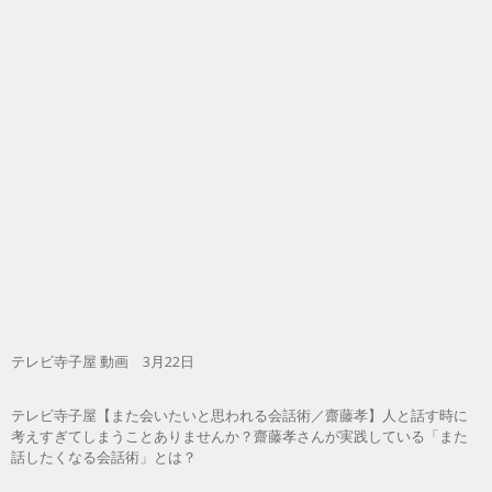
テレビ寺子屋 動画 3月22日
テレビ寺子屋【また会いたいと思われる会話術／齋藤孝】人と話す時に
考えすぎてしまうことありませんか？齋藤孝さんが実践している「また
話したくなる会話術」とは？