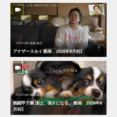
YOUTUBE 動画 毎日
アナザースカイ 動画 2026年8月8日
YOUTUBE 動画 毎日
熱闘甲子園 涙は、強さになる。 動画 2026年8
月8日