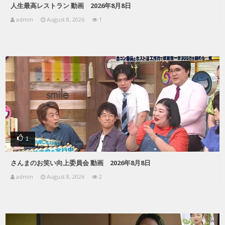
人生最高レストラン 動画 2026年8月8日
admin
August 8, 2026
1
1
さんまのお笑い向上委員会 動画 2026年8月8日
admin
August 8, 2026
2