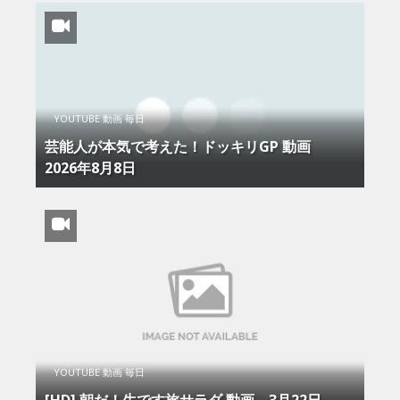
YOUTUBE 動画 毎日
芸能人が本気で考えた！ドッキリGP 動画
2026年8月8日
YOUTUBE 動画 毎日