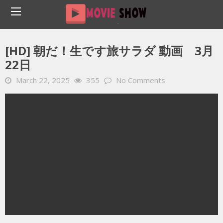
Home
YOUTUBE 動画 毎日
[HD] 朝だ！生です旅サラダ 動画 3月22日
[HD] 朝だ！生です旅サラダ 動画 3月
22日
March 22, 2025
355
No Comments