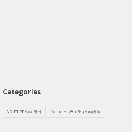
Categories
YOUTUBE 動画 毎日
Youtubeバラエティ動画倉庫