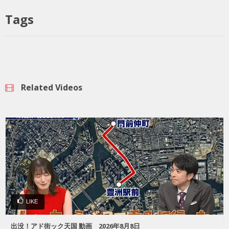
Tags
Related Videos
LIKE
出没！アド街ック天国 動画 2026年8月8日