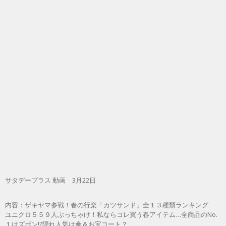
サタデープラス 動画 3月22日
内容：ザキヤマ参戦！春の行楽「カツサンド」全１３種類ランキング
ユニクロ５５９人ぶっちゃけ！私ならコレ買う春アイテム…全商品のNo.
１はズボン!?隠れ人気は傘＆お宝コート？