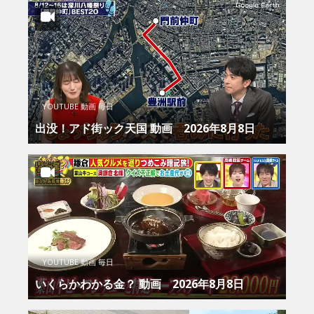
YOUTUBE 動画 毎日
出没！アド街ック天国 動画 2026年8月8日
YOUTUBE 動画 毎日
いくらかわかる金？ 動画 2026年8月8日