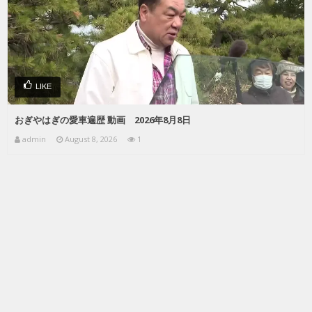
LIKE
おぎやはぎの愛車遍歴 動画 2026年8月8日
admin
August 8, 2026
1