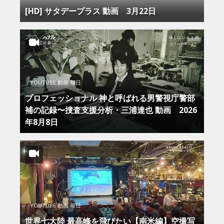
[HD] サタデープラス 動画 3月22日
YOUTUBE 動画 毎日
プロフェッショナル 神と呼ばれる男警視庁警部
補の記録〜捜査支援分析・三浦達也 動画 2026
年8月8日
YOUTUBE 動画 毎日
世界七大陸 最高峰を飛びたい【南米編】空撮写