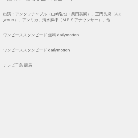
出演：アンタッチャブル（山崎弘也・柴田英嗣）、正門良規（Aぇ!
group）、アンミカ、清水麻椰（ＭＢＳアナウンサー）、他
ワンピーススタンピード 無料 dailymotion
ワンピーススタンピード dailymotion
テレビ千鳥 競馬