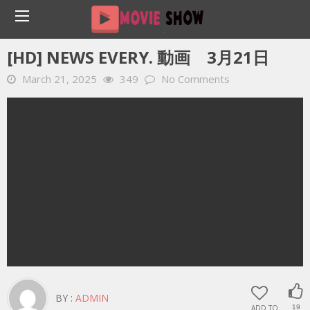
Home
YOUTUBE 動画 毎日
[HD] News Every. 動画 3月21日
[HD] NEWS EVERY. 動画 3月21日
March 21, 2025
349
No Comments
BY :
ADMIN
ADD TO
19