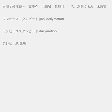
出演：鈴江奈々、森圭介、山崎誠、忽滑谷こころ、刈川くるみ、木原実
ワンピーススタンピード 無料 dailymotion
ワンピーススタンピード dailymotion
テレビ千鳥 競馬