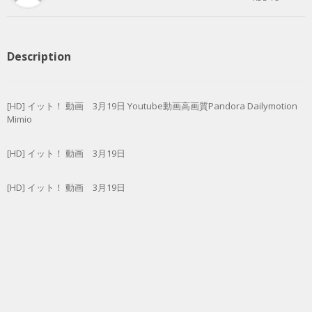
Description
[HD] イット！ 動画 3月19日 Youtube動画高画質Pandora Dailymotion
Mimio
[HD] イット！ 動画 3月19日
[HD] イット！ 動画 3月19日