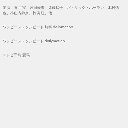
出演：青井 実、宮司愛海、遠藤玲子、パトリック・ハーラン、木村拓
也、小山内鈴奈、竹俣 紅、他
ワンピーススタンピード 無料 dailymotion
ワンピーススタンピード dailymotion
テレビ千鳥 競馬