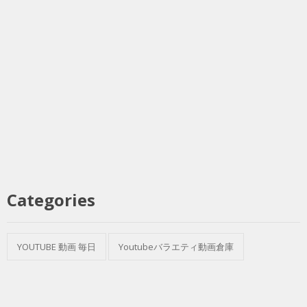
Categories
YOUTUBE 動画 毎日
Youtubeバラエティ動画倉庫