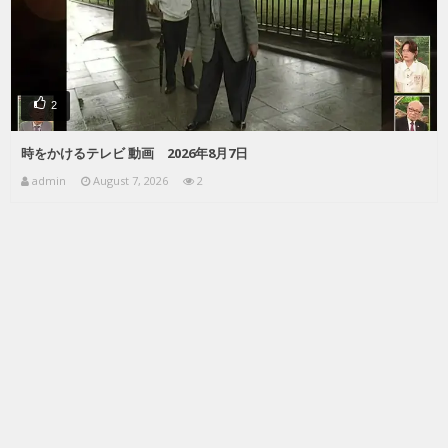
2
時をかけるテレビ 動画 2026年8月7日
admin
August 7, 2026
2