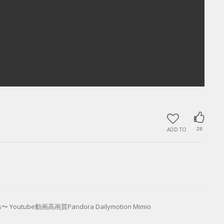
ADD TO
28
es〜 Youtube動画高画質Pandora Dailymotion Mimio