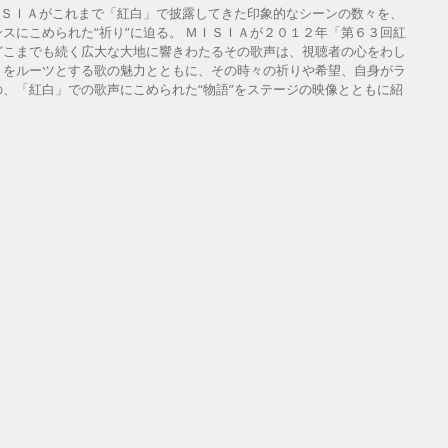
19日(木) ＭＩＳＩＡがこれまで「紅白」で披露してきた印象的なシーンの数々を、
スにこめられた“祈り”に迫る。 ＭＩＳＩＡが２０１２年「第６３回紅
どこまでも続く広大な大地に響きわたるその歌声は、視聴者の心をわし
Ｂをルーツとする歌の魅力とともに、その時々の祈りや希望、自身がラ
、「紅白」での歌声にこめられた“物語”をステージの映像とともに紹