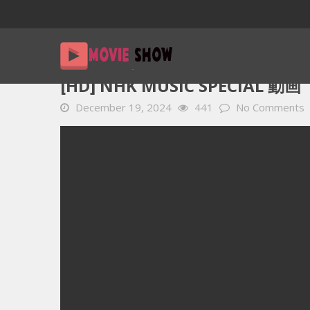
Home
YOUTUBE 動画 毎日
[HD] NHK MUSIC SPECIA
[HD] NHK MUSIC SPECIAL 動
December 19, 2024
441
No Comments