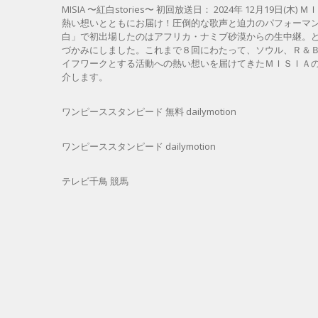
MISIA 〜紅白stories〜 初回放送日： 2024年 12月
熱い想いとともにお届け！圧倒的な歌声と迫力のパフォーマン
白」で初出場したのはアフリカ・ナミブ砂漠からの生中継。
づかみにしました。これまで８回にわたって、ソウル、Ｒ＆
イフワークとする活動への熱い想いを届けてきたＭＩＳＩＡの
介します。
ワンピーススタンピード 無料 dailymotion
ワンピーススタンピード dailymotion
テレビ千鳥 競馬