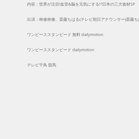
内容：世界が注目!血管&脳を元気にする!?日本の三大食材SP
出演：林修林修、斎藤ちはる(テレビ朝日アナウンサー)斎藤ち
ワンピーススタンピード 無料 dailymotion
ワンピーススタンピード dailymotion
テレビ千鳥 競馬