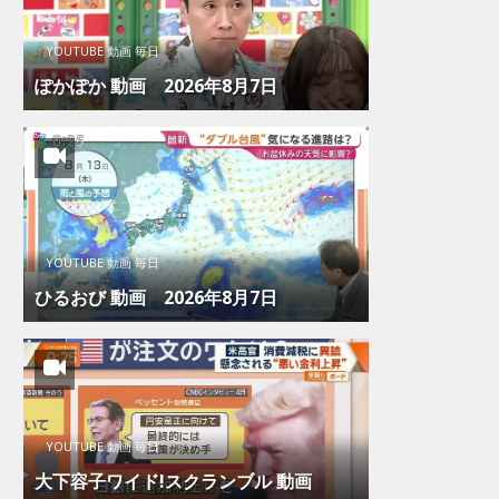
YOUTUBE 動画 毎日
ぽかぽか 動画 2026年8月7日
YOUTUBE 動画 毎日
ひるおび 動画 2026年8月7日
YOUTUBE 動画 毎日
大下容子ワイド!スクランブル 動画