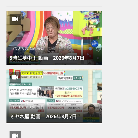
YOUTUBE 動画 毎日
5時に夢中！ 動画 2026年8月7日
YOUTUBE 動画 毎日
ミヤネ屋 動画 2026年8月7日