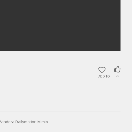
ADD TO
29
ra Dailymotion Mimio