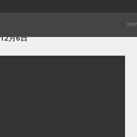
動画 12月6日
YOU
12月6日