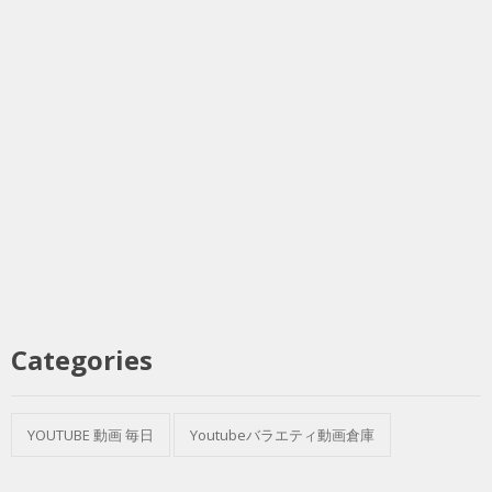
Categories
YOUTUBE 動画 毎日
Youtubeバラエティ動画倉庫