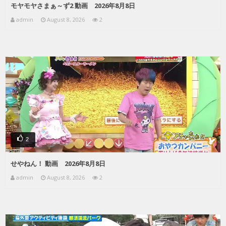
モヤモヤさまぁ～ず2 動画 2026年8月8日
admin
August 8, 2026
2
2
せやねん！ 動画 2026年8月8日
admin
August 8, 2026
2