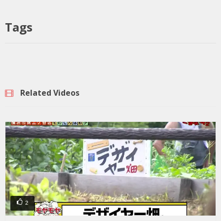
Tags
Related Videos
2