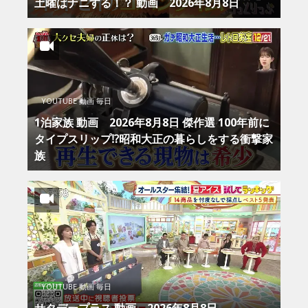
土曜はナニする！？ 動画 2026年8月8日
YOUTUBE 動画 毎日
1泊家族 動画 2026年8月8日 傑作選 100年前に
タイプスリップ⁉昭和大正の暮らしをする衝撃家
族
YOUTUBE 動画 毎日