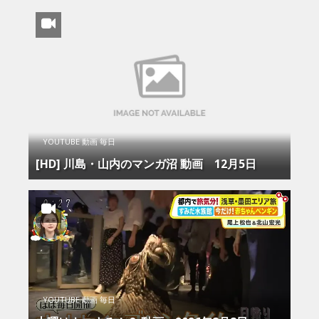
YOUTUBE 動画 毎日
[HD] 川島・山内のマンガ沼 動画 12月5日
YOUTUBE 動画 毎日