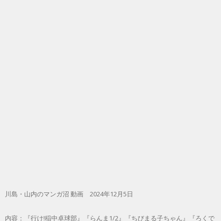
川島・山内のマンガ沼 動画 2024年12月5日
内容：『行け!稲中卓球部』『らんま1/2』『ちびまる子ちゃん』『ろくで