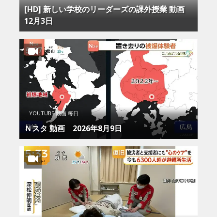
[HD] 新しい学校のリーダーズの課外授業 動画
12月3日
YOUTUBE 動画 毎日
Ｎスタ 動画 2026年8月9日