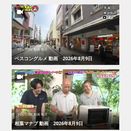
YOUTUBE 動画 毎日
ベスコングルメ 動画 2026年8月9日
YOUTUBE 動画 毎日
相葉マナブ 動画 2026年8月9日