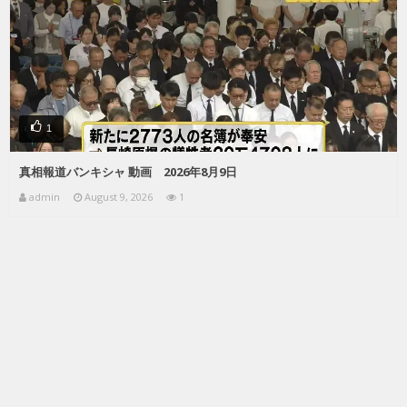
1
真相報道バンキシャ 動画 2026年8月9日
admin
August 9, 2026
1