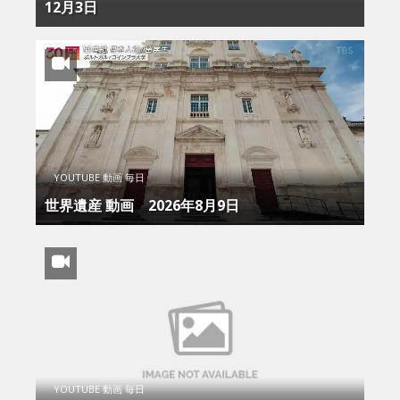
12月3日
YOUTUBE 動画 毎日
世界遺産 動画 2026年8月9日
YOUTUBE 動画 毎日