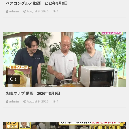
ベスコングルメ 動画 2026年8月9日
admin
August 9, 2026
1
1
相葉マナブ 動画 2026年8月9日
admin
August 9, 2026
1