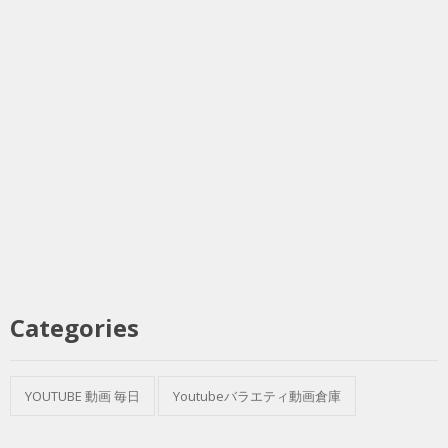
Categories
YOUTUBE 動画 毎日
Youtubeバラエティ動画倉庫