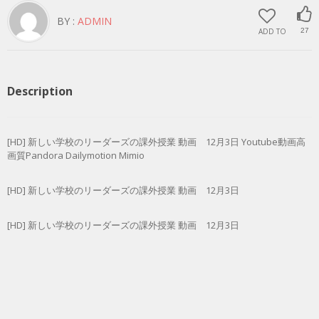
BY :
ADMIN
ADD TO
27
Description
[HD] 新しい学校のリーダーズの課外授業 動画 12月3日 Youtube動画高
画質Pandora Dailymotion Mimio
[HD] 新しい学校のリーダーズの課外授業 動画 12月3日
[HD] 新しい学校のリーダーズの課外授業 動画 12月3日