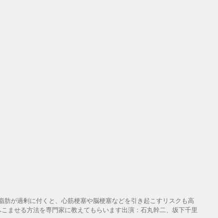
内臓脂肪が過剰に付くと、心筋梗塞や脳梗塞などを引き起こすリスクも高
へこませる方法を専門家に教えてもらいます出演：石丸幹二、坂下千里