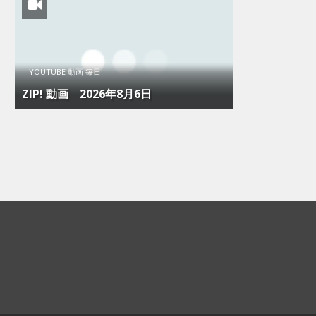
YOUTUBE 動画 毎日
ZIP! 動画 2026年8月6日