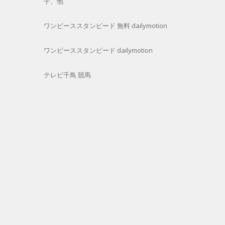
子、他
ワンピーススタンピード 無料 dailymotion
ワンピーススタンピード dailymotion
テレビ千鳥 競馬