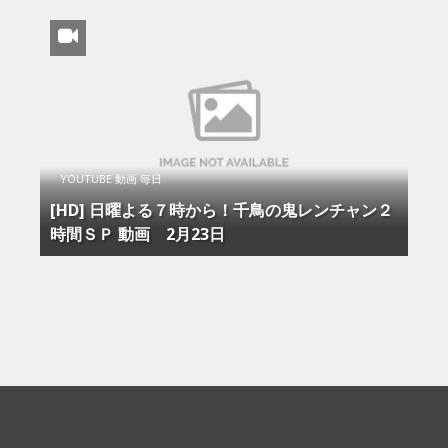
YOUTUBE 動画 毎日
[HD] 日曜よる７時から！千鳥の鬼レンチャン２
時間ＳＰ 動画 2月23日