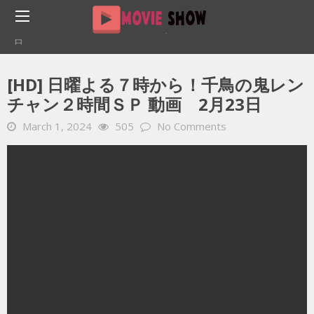
Home
YOUTUBE 動画 毎日
[HD] 日曜よる７時から！千鳥の鬼レンチャン２時間ＳＰ 動画 2月23
日
[HD] 日曜よる７時から！千鳥の鬼レン
チャン２時間ＳＰ 動画 2月23日
March 1, 2024
505
No Comments