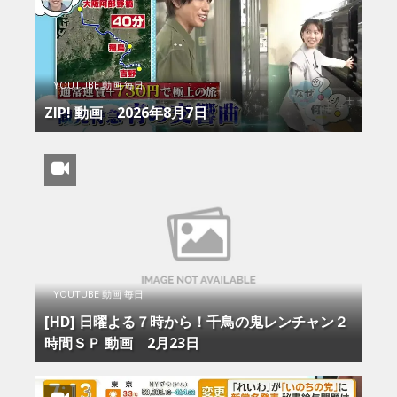
YOUTUBE 動画 毎日
ZIP! 動画 2026年8月7日
YOUTUBE 動画 毎日
[HD] 日曜よる７時から！千鳥の鬼レンチャン２
時間ＳＰ 動画 2月23日