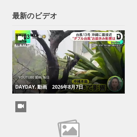
最新のビデオ
YOUTUBE 動画 毎日
DAYDAY. 動画 2026年8月7日