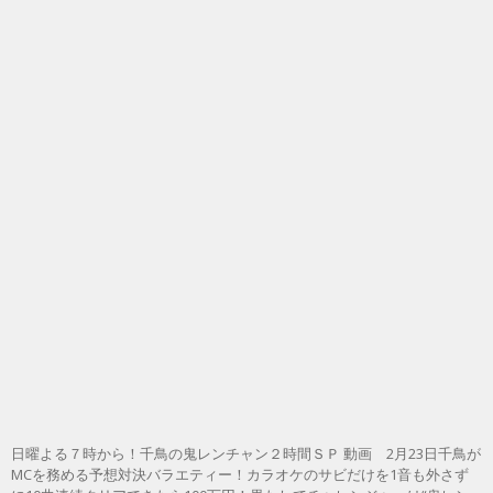
日曜よる７時から！千鳥の鬼レンチャン２時間ＳＰ 動画 2月23日千鳥が
MCを務める予想対決バラエティー！カラオケのサビだけを1音も外さず