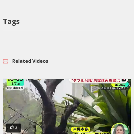
Tags
Related Videos
3