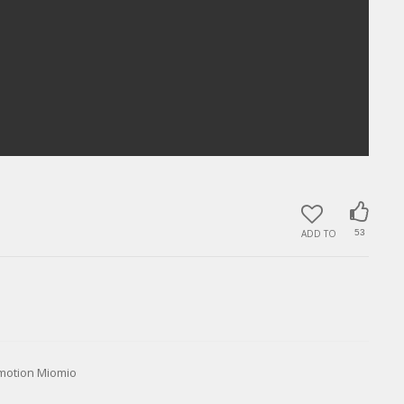
ADD TO
53
tion Miomio