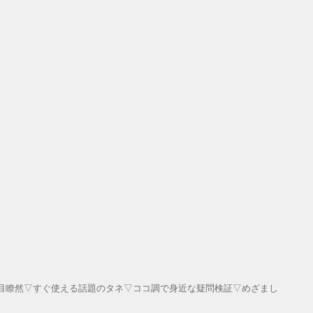
目瞭然▽すぐ使える話題のタネ▽ココ調で身近な疑問検証▽めざまし