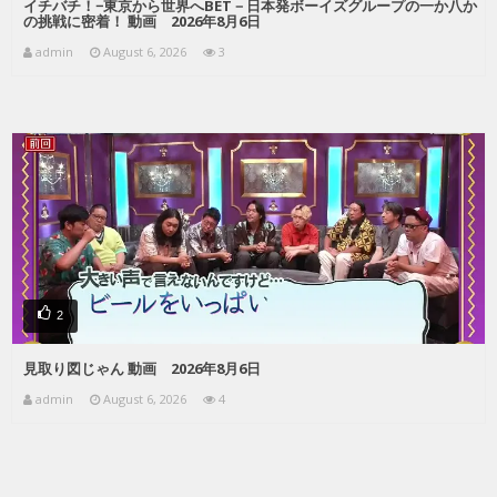
イチバチ！−東京から世界へBET－日本発ボーイズグループの一か八か
の挑戦に密着！ 動画 2026年8月6日
admin
August 6, 2026
3
2
見取り図じゃん 動画 2026年8月6日
admin
August 6, 2026
4