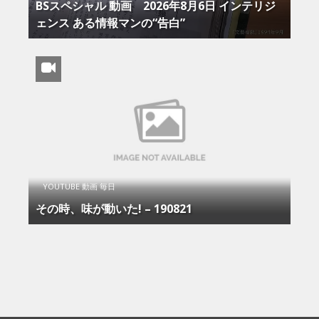
BSスペシャル 動画 2026年8月6日 インテリジ
ェンス ある情報マンの“告白”
YOUTUBE 動画 毎日
その時、味が動いた! – 190821