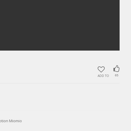
ADD TO
65
ion Miomio