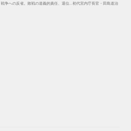
。戦争への反省。敗戦の道義的責任、退位…初代宮内庁長官・田島道治