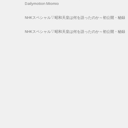
Dailymotion Miomio
NHKスペシャル▽昭和天皇は何を語ったのか～初公開・秘録 拝謁（
NHKスペシャル▽昭和天皇は何を語ったのか～初公開・秘録 拝謁