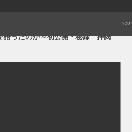
何を語ったのか～初公開・秘録 拝謁（はいえつ）記 – 190820
YOU
を語ったのか～初公開・秘録 拝謁