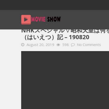
Home
YOUTUBE 動画 毎日
NHKスペシャル▽昭和天皇は
NHKスペシャル▽昭和天皇は何
（はいえつ）記 – 190820
August 20, 2019
598
No Comments