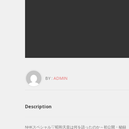
BY :
ADMIN
Description
NHKスペシャル▽昭和天皇は何を語ったのか～初公開・秘録 拝謁（はい